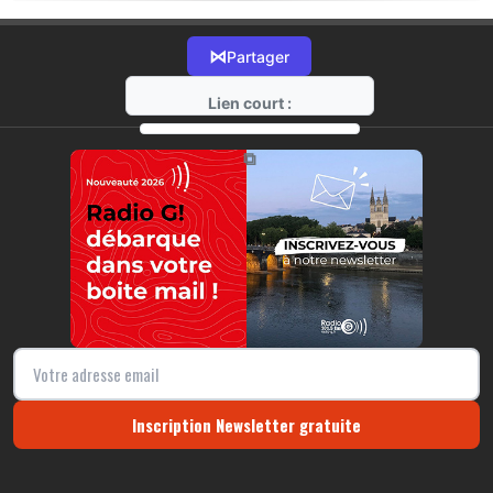
⋈
Partager
Lien court :
https://radio-g.fr?20198
⧉
Inscription Newsletter gratuite