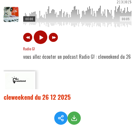
2
|
3
|
0
|
5
00:00
00:05
Radio G!
vous allez écouter un podcast Radio G! : cleweekend du 26 
cleweekend du 26 12 2025