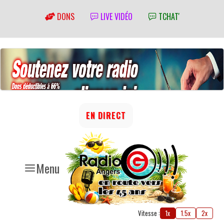
DONS
LIVE VIDÉO
TCHAT'
EN DIRECT
Menu
Vitesse :
1x
1.5x
2x