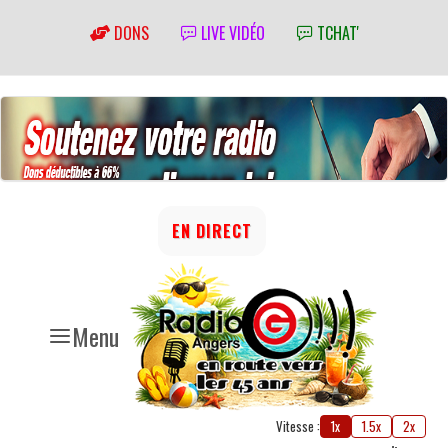
DONS
LIVE VIDÉO
TCHAT'
EN DIRECT
Menu
Vitesse :
1x
1.5x
2x