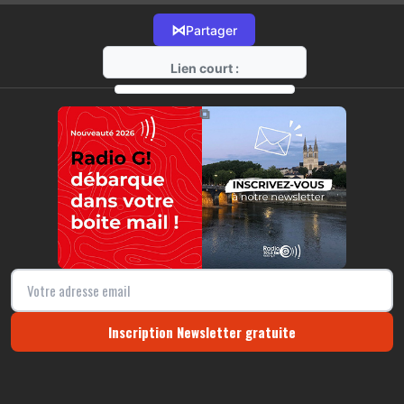
⋈
Partager
Lien court :
https://radio-g.fr?17468
⧉
Inscription Newsletter gratuite