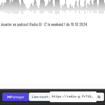
z écouter un podcast Radio G! : C' le weekend ! du 18 10 2024
⧉
⋈
Lien court :
Partager
https://radio-g.fr?15588