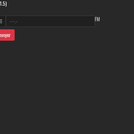
1.5)
FM
nvoyer