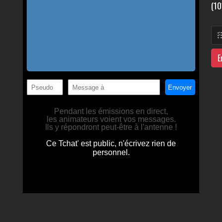
(10
E