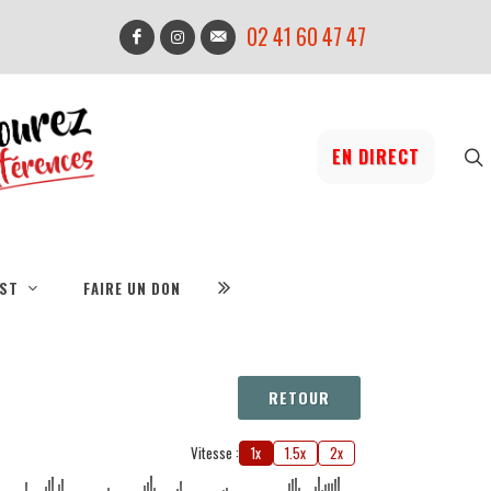
02 41 60 47 47
EN DIRECT
IST
FAIRE UN DON
RETOUR
Vitesse :
1x
1.5x
2x