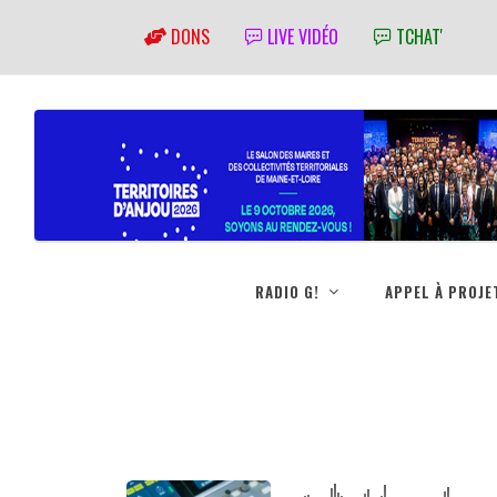
DONS
LIVE VIDÉO
TCHAT'
RADIO G!
APPEL À PROJE