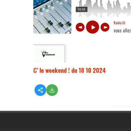
00:00
Radio G!
vous alle
C' le weekend ! du 18 10 2024