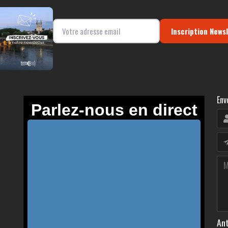
Inscription News
Env
Ant