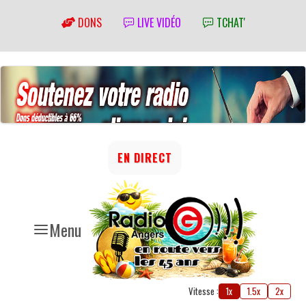
DONS
LIVE VIDÉO
TCHAT'
EN DIRECT
Menu
Vitesse :
1x
1.5x
2x