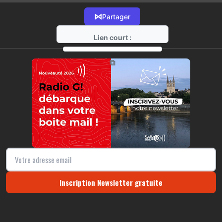
⋈
Partager
Lien court :
https://radio-g.fr?14603
⧉
Inscription Newsletter gratuite