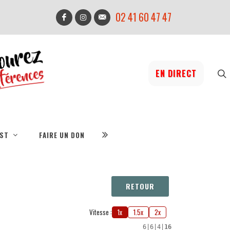
02 41 60 47 47
EN DIRECT
IST
FAIRE UN DON
RETOUR
Vitesse :
1x
1.5x
2x
6
|
6
|
4
|
16