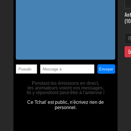
Ant
(10
E