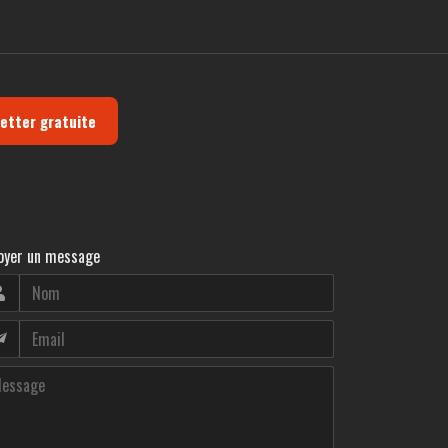
letter gratuite
oyer un message