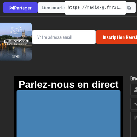
⧉
⋈
Lien court :
Partager
https://radio-g.fr?21321
Inscription News
Env