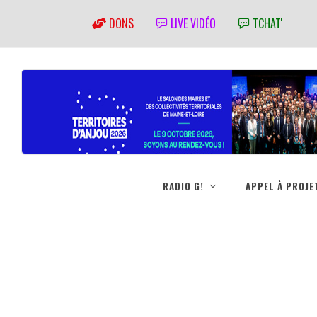
DONS
LIVE VIDÉO
TCHAT'
RADIO G!
APPEL À PROJE