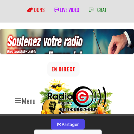
DONS
LIVE VIDÉO
TCHAT'
EN DIRECT
Menu
⋈
Partager