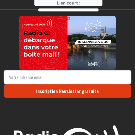
Lien court :
https://radio-g.fr?20825
⧉
Inscription Newsletter gratuite