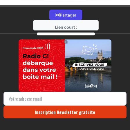
⋈
Partager
Lien court :
https://radio-g.fr?20426
⧉
Inscription Newsletter gratuite