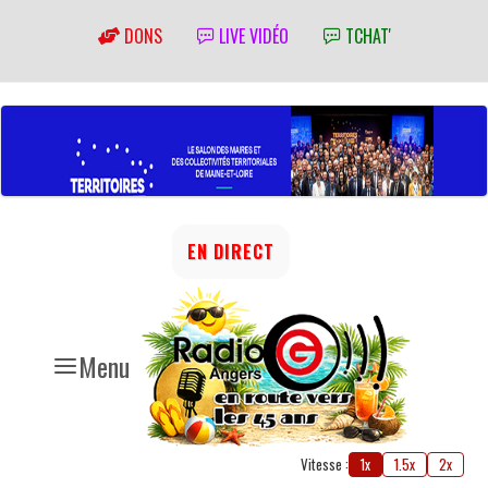
DONS
LIVE VIDÉO
TCHAT'
EN DIRECT
Menu
Vitesse :
1x
1.5x
2x