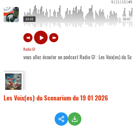
9
|
21
|
15
|
45
00:00
00:07
Radio G!
vous allez écouter un podcast Radio G! : Les Voix(es) du Sc
Les Voix(es) du Scenarium du 19 01 2026