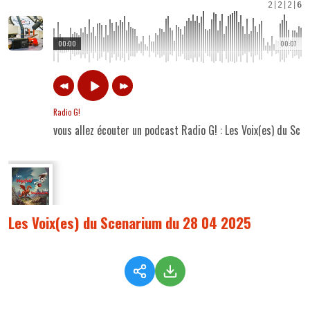
2
|
2
|
2
|
6
00:00
00:07
Radio G!
vous allez écouter un podcast Radio G! : Les Voix(es) du S
Les Voix(es) du Scenarium du 28 04 2025