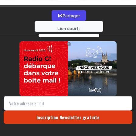
⋈
Partager
Lien court :
https://radio-g.fr?17433
⧉
Inscription Newsletter gratuite