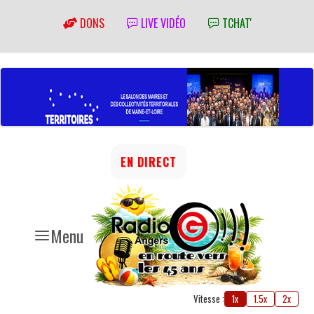
DONS
LIVE VIDÉO
TCHAT'
EN DIRECT
Menu
Vitesse :
1x
1.5x
2x