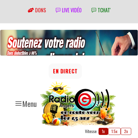
DONS
LIVE VIDÉO
TCHAT'
EN DIRECT
Menu
Vitesse :
1x
1.5x
2x