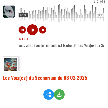
1
|
2
|
0
|
3
00:00
00:07
Radio G!
vous allez écouter un podcast Radio G! : Les Voix(es) du S
Les Voix(es) du Scenarium du 03 02 2025