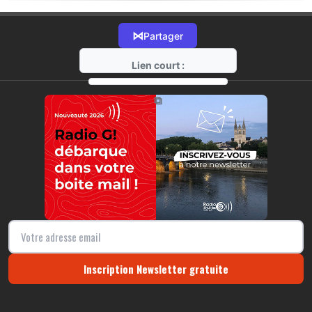
⋈
Partager
Lien court :
https://radio-g.fr?16640
⧉
Inscription Newsletter gratuite