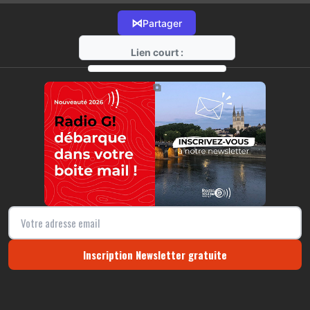
⋈
Partager
Lien court :
https://radio-g.fr?16073
⧉
Inscription Newsletter gratuite