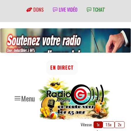
DONS
LIVE VIDÉO
TCHAT'
EN DIRECT
Menu
Vitesse :
1x
1.5x
2x