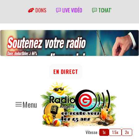
DONS
LIVE VIDÉO
TCHAT'
EN DIRECT
Menu
Vitesse :
1x
1.5x
2x