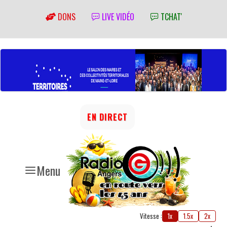
DONS
LIVE VIDÉO
TCHAT'
EN DIRECT
Menu
Vitesse :
1x
1.5x
2x