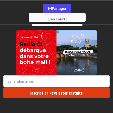
⋈
Partager
Lien court :
https://radio-g.fr?13594
⧉
Inscription Newsletter gratuite