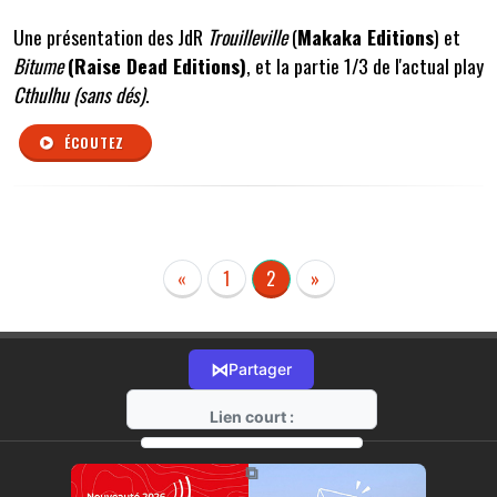
Une présentation des JdR
Trouilleville
(
Makaka Editions
) et
Bitume
(Raise Dead Editions)
, et la partie 1/3 de l'actual play
Cthulhu (sans dés)
.
ÉCOUTEZ
«
1
2
»
⋈
Partager
Lien court :
https://radio-g.fr?r194
⧉