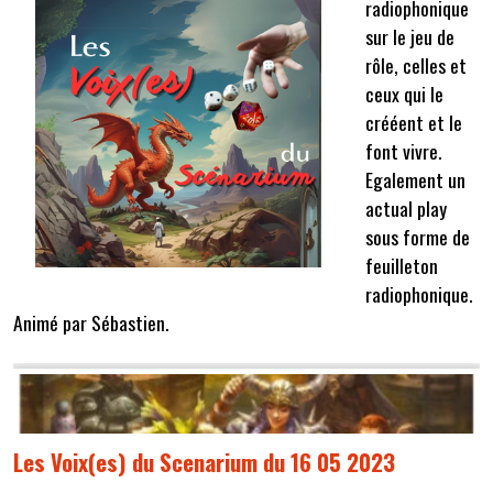
radiophonique
sur le jeu de
rôle, celles et
ceux qui le
crééent et le
font vivre.
Egalement un
actual play
sous forme de
feuilleton
radiophonique.
Animé par Sébastien.
Les Voix(es) du Scenarium du 16 05 2023