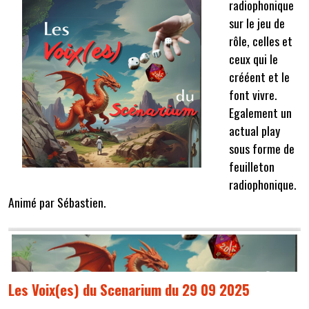
radiophonique
sur le jeu de
rôle, celles et
ceux qui le
crééent et le
font vivre.
Egalement un
actual play
sous forme de
feuilleton
radiophonique.
Animé par Sébastien.
Les Voix(es) du Scenarium du 29 09 2025