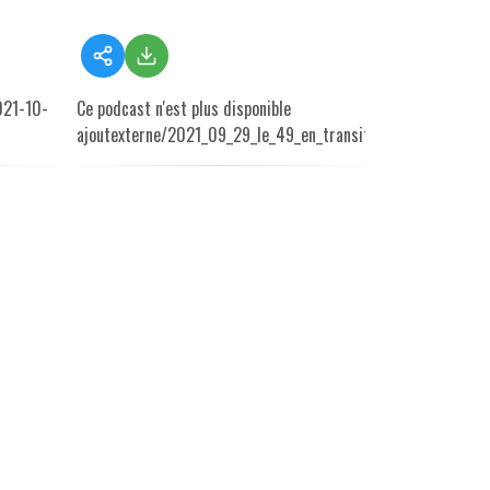
021-10-
Ce podcast n'est plus disponible
ajoutexterne/2021_09_29_le_49_en_transition.mp3