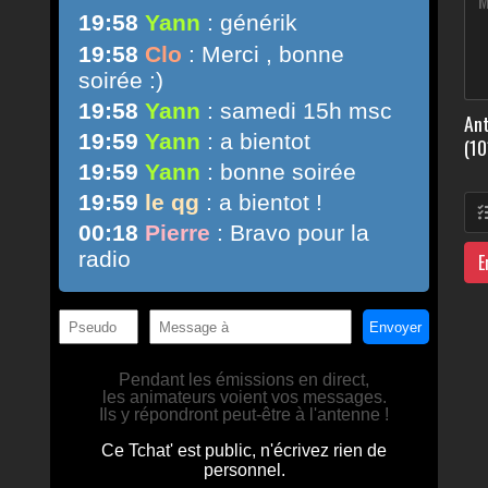
Ant
(10
E