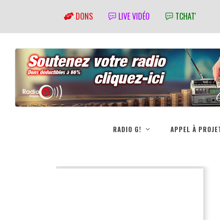
DONS
LIVE VIDÉO
TCHAT'
RADIO G!
APPEL À PROJE