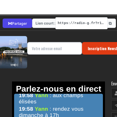
⧉
⋈
Lien court :
Partager
https://radio-g.fr?r191
Inscription News
Env