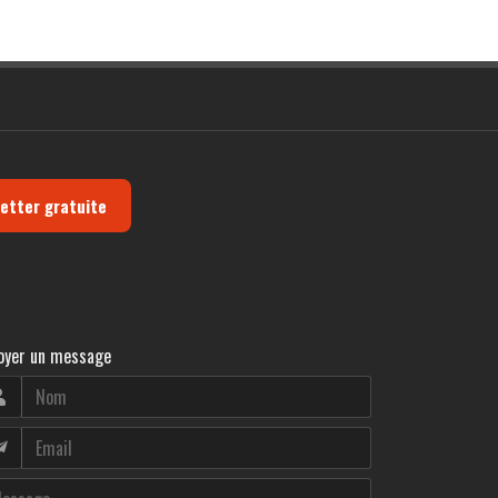
letter gratuite
oyer un message