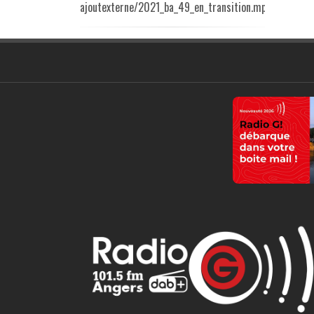
ajoutexterne/2021_ba_49_en_transition.mp3