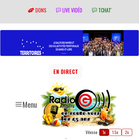
DONS
LIVE VIDÉO
TCHAT'
EN DIRECT
Menu
Vitesse :
1x
1.5x
2x