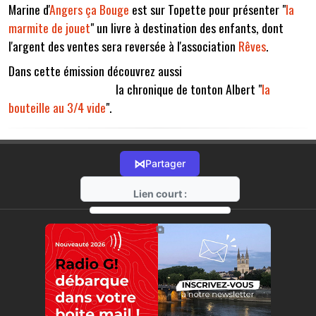
Marine d'
Angers ça Bouge
est sur Topette pour présenter "
la
marmite de jouet
" un livre à destination des enfants, dont
l'argent des ventes sera reversée à l'association
Rêves
.
Dans cette émission découvrez aussi
la chronique de tonton Albert "
la
bouteille au 3/4 vide
".
⋈
Partager
Lien court :
https://radio-g.fr?7112
⧉