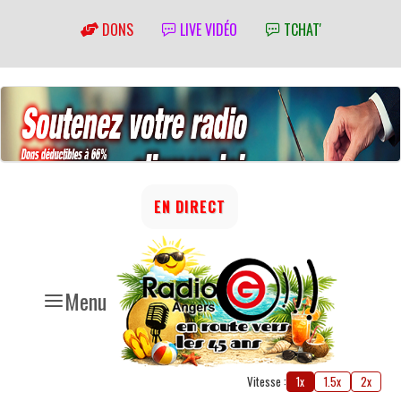
DONS
LIVE VIDÉO
TCHAT'
EN DIRECT
Menu
Vitesse :
1x
1.5x
2x