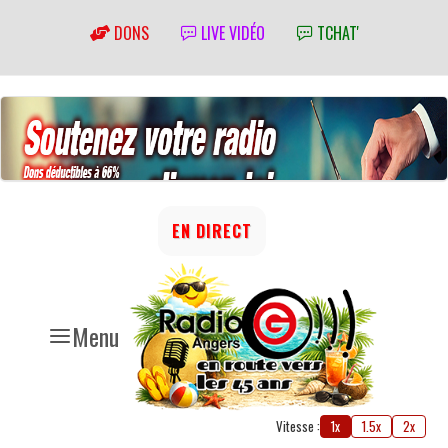
DONS
LIVE VIDÉO
TCHAT'
EN DIRECT
Menu
Vitesse :
1x
1.5x
2x