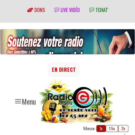
DONS
LIVE VIDÉO
TCHAT'
EN DIRECT
Menu
Vitesse :
1x
1.5x
2x