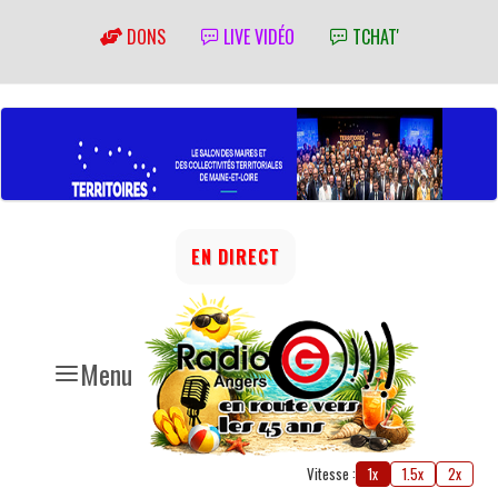
DONS
LIVE VIDÉO
TCHAT'
EN DIRECT
Menu
Vitesse :
1x
1.5x
2x