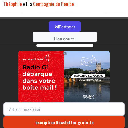
Théophile
et la
Compagnie du Poulpe
⋈
Partager
Lien court :
https://radio-g.fr?17979
⧉
Inscription Newsletter gratuite