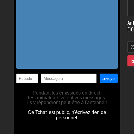
Ant
(10
E