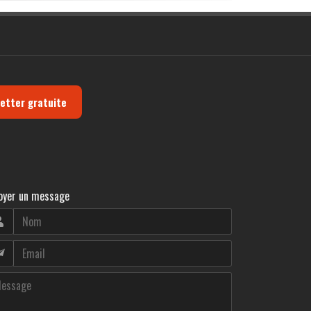
letter gratuite
oyer un message