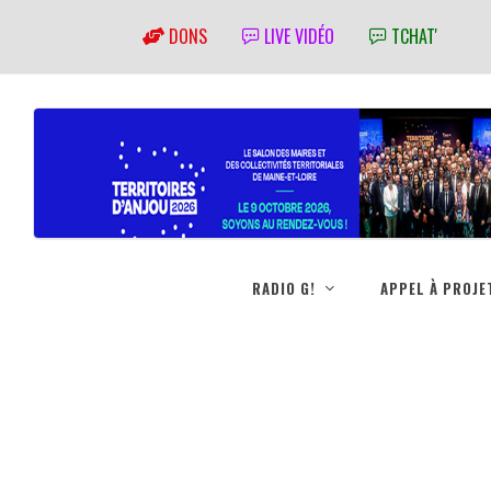
DONS
LIVE VIDÉO
TCHAT'
RADIO G!
APPEL À PROJE