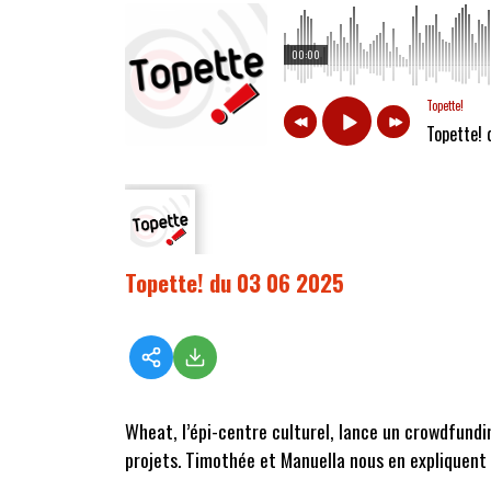
00:00
Topette!
Topette!
Topette! du 03 06 2025
Wheat
, l’
épi-centre
culturel, lance un crowdfund
projets
.
Timothée et Manuella nous en expliquent le