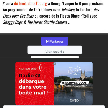
Y aura
du bruit dans l'bourg
à Bourg l'Eveque le 8 juin prochain.
Au programme : de l'afro blues avec
Tchologo
, la fanfare
des
Lions pour Des lions
ou encore de la Fiesta Blues n'Roll avec
Shaggy Dogs & The Horns Shuffle demons
...
⋈
Partager
Lien court :
https://radio-g.fr?17789
⧉