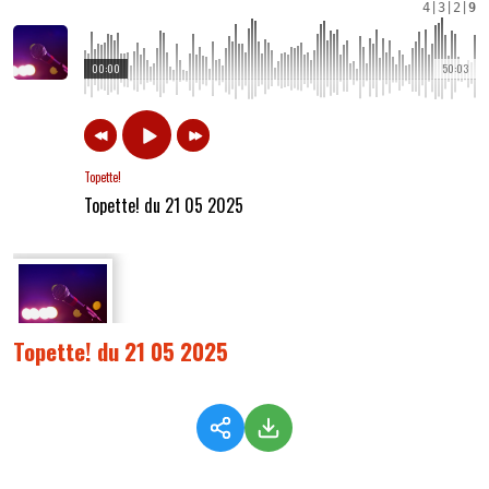
4
|
3
|
2
|
9
00:00
50:03
Topette!
Topette! du 21 05 2025
Topette! du 21 05 2025