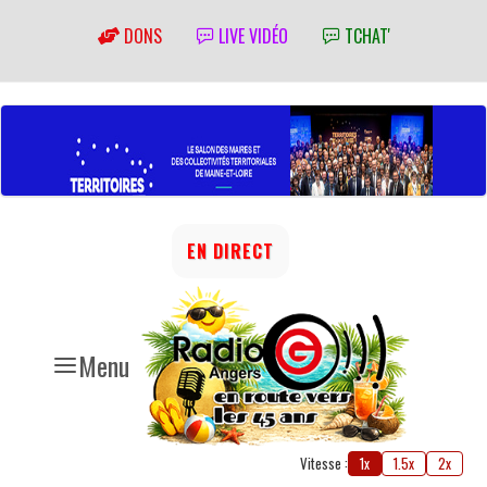
DONS
LIVE VIDÉO
TCHAT'
EN DIRECT
Menu
Vitesse :
1x
1.5x
2x