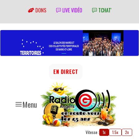
DONS
LIVE VIDÉO
TCHAT'
EN DIRECT
Menu
Vitesse :
1x
1.5x
2x