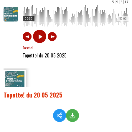
5
|
9
|
3
|
17
00:00
50:03
Topette!
Topette! du 20 05 2025
Topette! du 20 05 2025