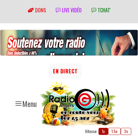
DONS
LIVE VIDÉO
TCHAT'
EN DIRECT
Menu
Vitesse :
1x
1.5x
2x