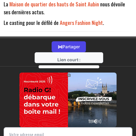
La
Maison de quartier des hauts de Saint Aubin
nous dévoile
ses dernières actus.
Le casting pour le défilé de
Angers Fashion Night
.
⋈
Partager
Lien court :
https://radio-g.fr?17362
⧉