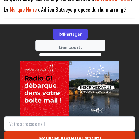
La
Marque Noire
d'Adrien Butaeye propose du rhum arrangé
⋈
Partager
Lien court :
https://radio-g.fr?17284
⧉
Inscription Newsletter gratuite