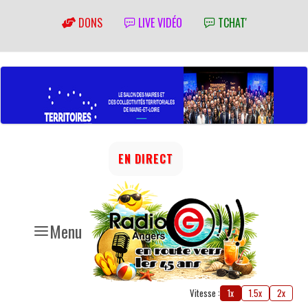
DONS
LIVE VIDÉO
TCHAT'
EN DIRECT
Menu
Vitesse :
1x
1.5x
2x