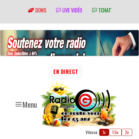
DONS
LIVE VIDÉO
TCHAT'
EN DIRECT
Menu
Vitesse :
1x
1.5x
2x