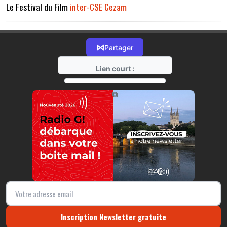
Le Festival du Film
inter-CSE
Cezam
⋈
Partager
Lien court :
https://radio-g.fr?17179
⧉
Inscription Newsletter gratuite