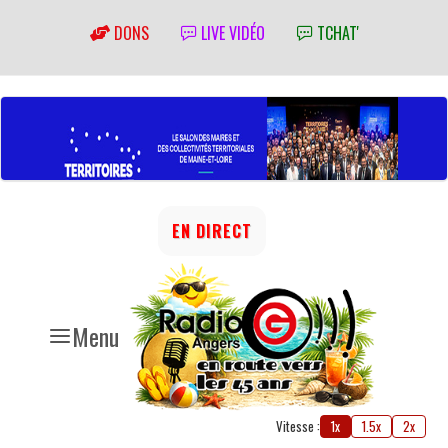
DONS
LIVE VIDÉO
TCHAT'
EN DIRECT
Menu
Vitesse :
1x
1.5x
2x