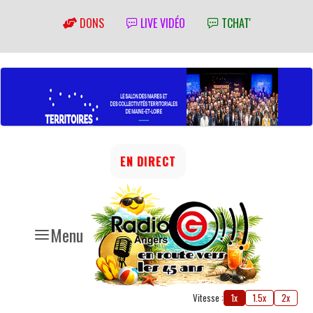
DONS
LIVE VIDÉO
TCHAT'
EN DIRECT
Menu
Vitesse :
1x
1.5x
2x