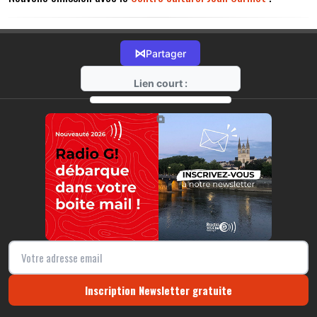
⋈
Partager
Lien court :
https://radio-g.fr?14208
⧉
Inscription Newsletter gratuite