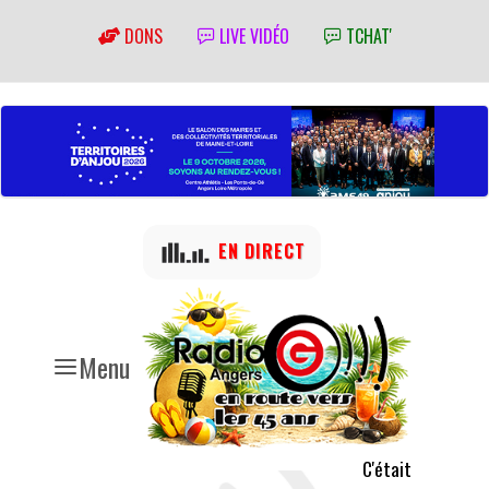
DONS
LIVE VIDÉO
TCHAT'
EN DIRECT
Menu
C'était