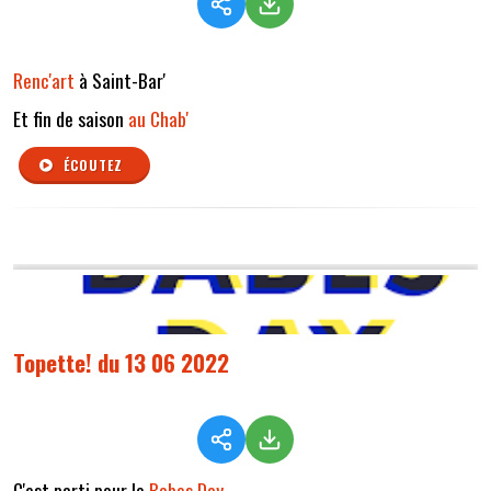
Renc'art
à Saint-Bar'
Et fin de saison
au Chab'
ÉCOUTEZ
Topette! du 13 06 2022
C'est parti pour le
Babes Day