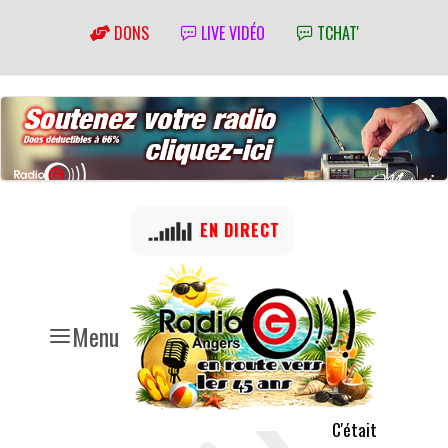
DONS
LIVE VIDÉO
TCHAT'
EN DIRECT
Menu
C'était