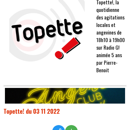
Topette!, la
quotidienne
des agitations
locales et
angevines de
18h10 à 19h00
sur Radio G!
animée 5 ans
par Pierre-
Benoit
Topette! du 03 11 2022