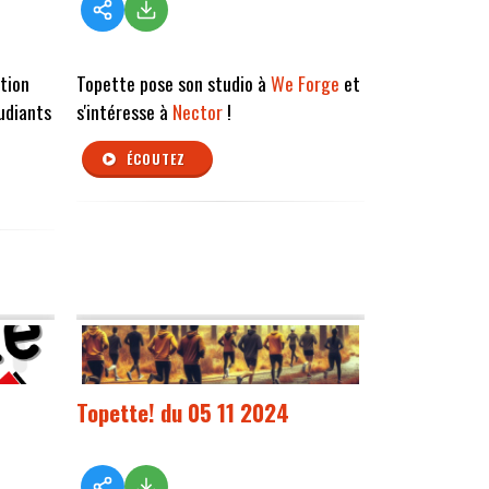
ation
Topette pose son studio à
We Forge
et
udiants
s'intéresse à
Nector
!
ÉCOUTEZ
Topette! du 05 11 2024