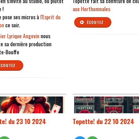
en s'invite au studio, ou plutôt
Topette fait sa confiture de co
e !
aux Horthomnales
e pose ses micros à
l'Esprit du
ÉCOUTEZ
on
ce soir.
lier Lyrique Angevin
nous
e sa dernière production
te-Bouffe
ÉCOUTEZ
te! du 23 10 2024
Topette! du 22 10 2024