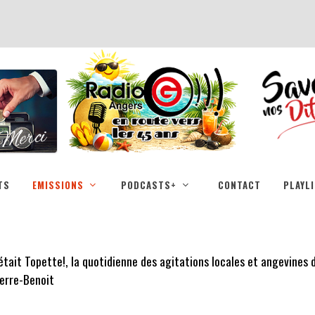
TS
EMISSIONS
PODCASTS+
CONTACT
PLAYL
était Topette!, la quotidienne des agitations locales et angevines
erre-Benoit