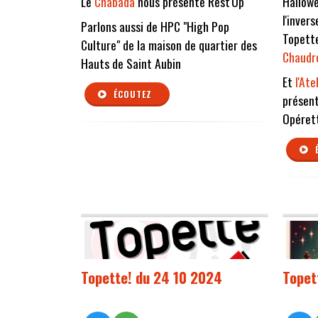
Le
Chabada
nous présente Rest'Up
Hallowe
l'invers
Parlons aussi de HPC "High Pop
Topett
Culture" de la maison de quartier des
Chaudr
Hauts de Saint Aubin
Et
l'Ate
ÉCOUTEZ
présent
Opéret
Topette! du 24 10 2024
Topet