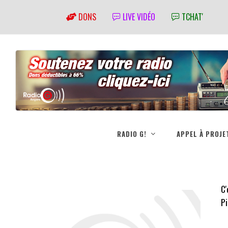
DONS
LIVE VIDÉO
TCHAT'
RADIO G!
APPEL À PROJE
C'
Pi