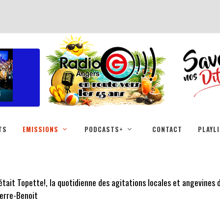
TS
EMISSIONS
PODCASTS+
CONTACT
PLAYL
était Topette!, la quotidienne des agitations locales et angevines
erre-Benoit