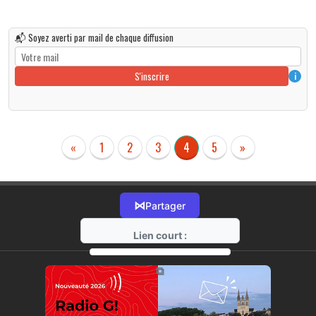
📬 Soyez averti par mail de chaque diffusion
S'inscrire
i
«
1
2
3
4
5
»
⋈
Partager
Lien court :
https://radio-g.fr?r171
⧉