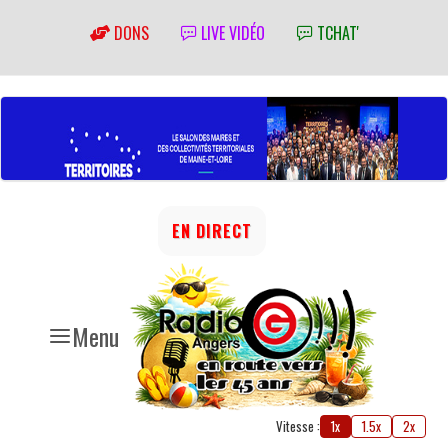
DONS
LIVE VIDÉO
TCHAT'
EN DIRECT
Menu
Vitesse :
1x
1.5x
2x