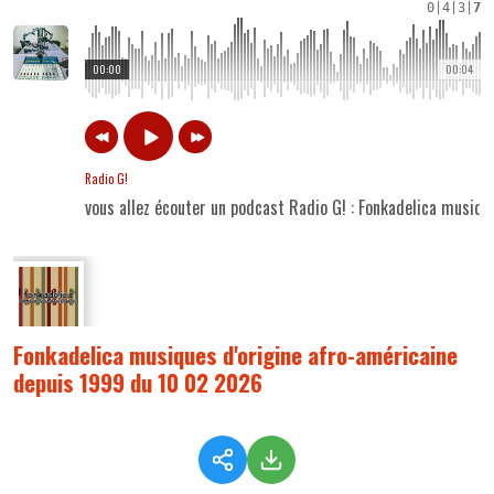
0
|
4
|
3
|
7
00:00
00:04
Radio G!
vous allez écouter un podcast Radio G! : Fonkadelica musiq
Fonkadelica musiques d'origine afro-américaine
depuis 1999 du 10 02 2026