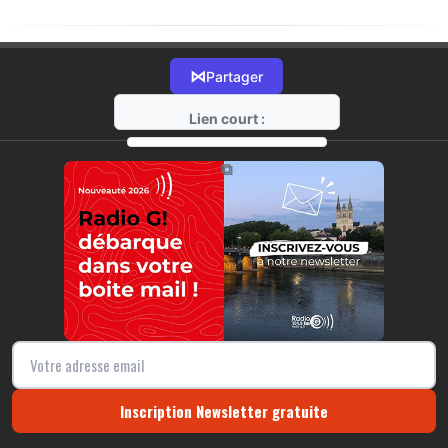
⋈
Partager
Lien court :
https://radio-g.fr?20684
⧉
Inscription Newsletter gratuite