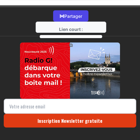
⋈
Partager
Lien court :
https://radio-g.fr?18082
⧉
Inscription Newsletter gratuite