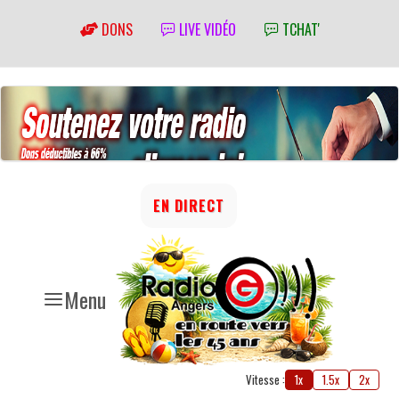
DONS
LIVE VIDÉO
TCHAT'
EN DIRECT
Menu
Vitesse :
1x
1.5x
2x