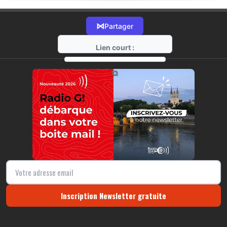
⋈
Partager
Lien court :
https://radio-g.fr?20255
⧉
Inscription Newsletter gratuite