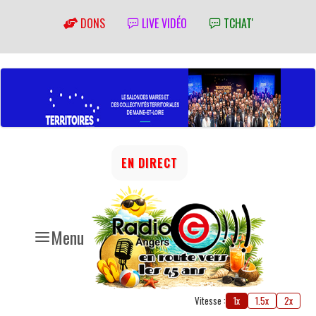
DONS
LIVE VIDÉO
TCHAT'
EN DIRECT
Menu
Vitesse :
1x
1.5x
2x