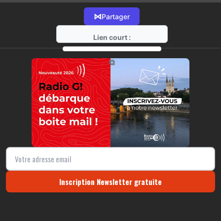
⋈
Partager
Lien court :
https://radio-g.fr?13701
⧉
Inscription Newsletter gratuite