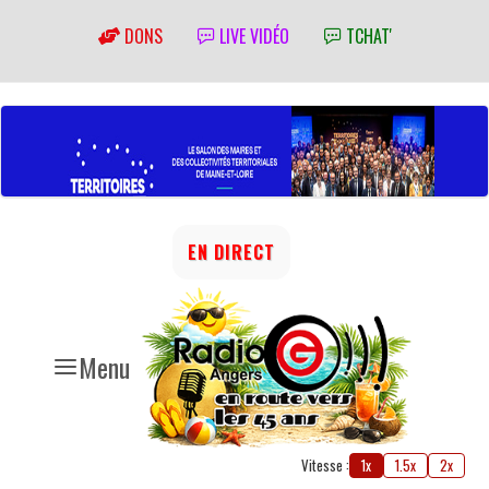
DONS
LIVE VIDÉO
TCHAT'
EN DIRECT
Menu
Vitesse :
1x
1.5x
2x