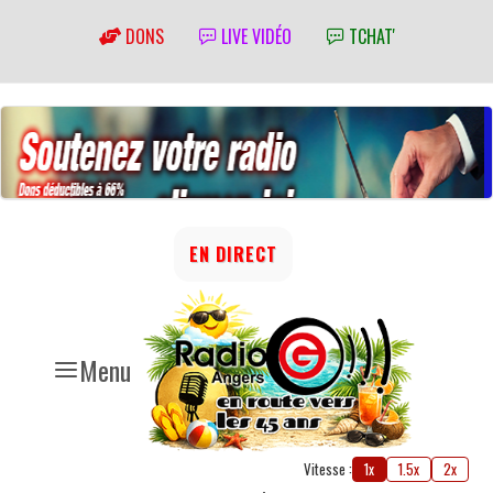
DONS
LIVE VIDÉO
TCHAT'
EN DIRECT
Menu
Vitesse :
1x
1.5x
2x