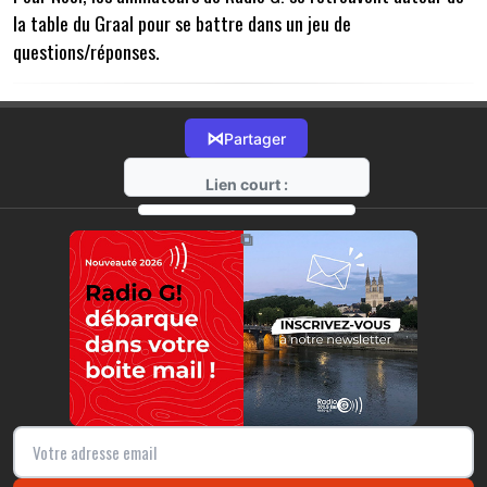
la table du Graal pour se battre dans un jeu de
questions/réponses.
⋈
Partager
Lien court :
https://radio-g.fr?13538
⧉