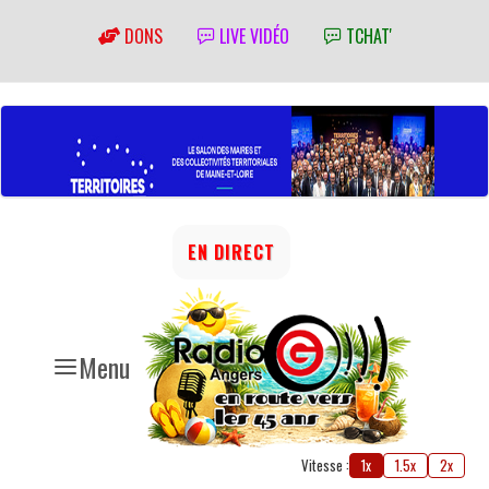
DONS
LIVE VIDÉO
TCHAT'
EN DIRECT
Menu
Vitesse :
1x
1.5x
2x