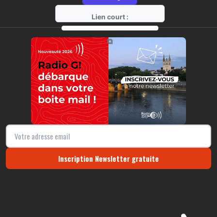
Lien court :
https://radio-g.fr?12760
⧉
Inscription Newsletter gratuite