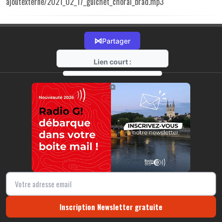
ajoutexterne/2021_02_17_guichet_choral_brad.mp3
⋈
Partager
Lien court :
https://radio-g.fr?r146
⧉
Inscription Newsletter gratuite