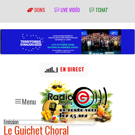
DONS
LIVE VIDÉO
TCHAT'
EN DIRECT
Menu
Emission
Le Guichet Choral