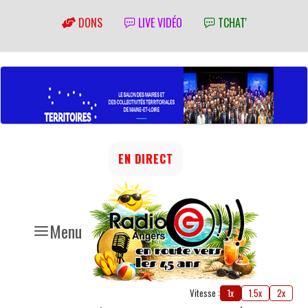
DONS
LIVE VIDÉO
TCHAT'
EN DIRECT
Menu
Vitesse :
1x
1.5x
2x