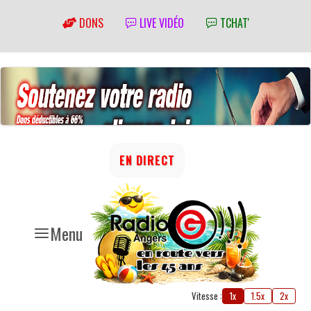
DONS
LIVE VIDÉO
TCHAT'
EN DIRECT
Menu
Vitesse :
1x
1.5x
2x