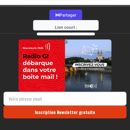
⋈
Partager
Lien court :
https://radio-g.fr?10749
⧉
Inscription Newsletter gratuite