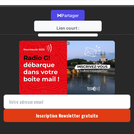
⋈
Partager
Lien court :
https://radio-g.fr?17658
⧉
Inscription Newsletter gratuite