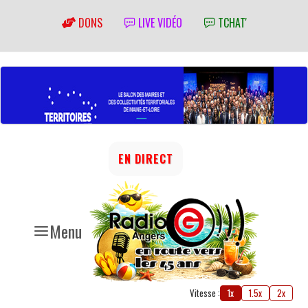
DONS
LIVE VIDÉO
TCHAT'
EN DIRECT
Menu
Vitesse :
1x
1.5x
2x