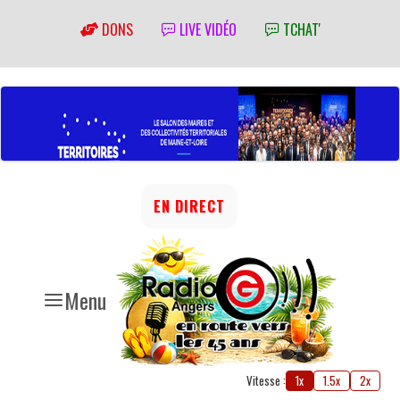
DONS
LIVE VIDÉO
TCHAT'
EN DIRECT
Menu
Vitesse :
1x
1.5x
2x