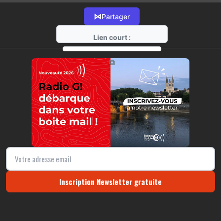
⋈
Partager
Lien court :
https://radio-g.fr?9950
⧉
Inscription Newsletter gratuite