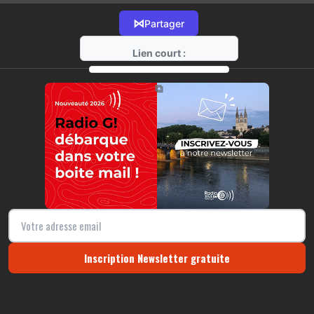
⋈
Partager
Lien court :
https://radio-g.fr?8027
⧉
Inscription Newsletter gratuite