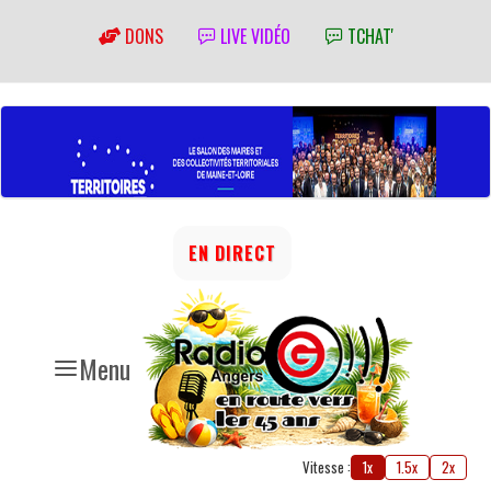
DONS
LIVE VIDÉO
TCHAT'
EN DIRECT
Menu
Vitesse :
1x
1.5x
2x