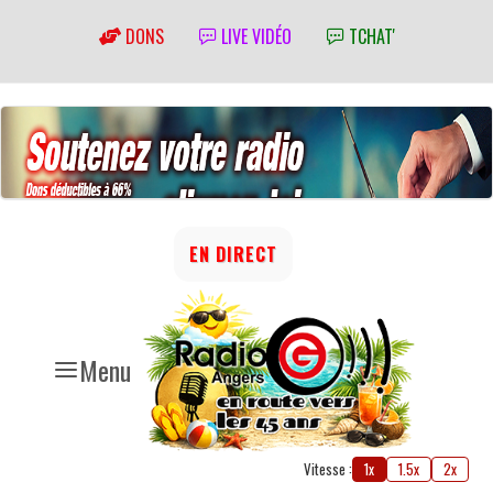
DONS
LIVE VIDÉO
TCHAT'
EN DIRECT
Menu
Vitesse :
1x
1.5x
2x