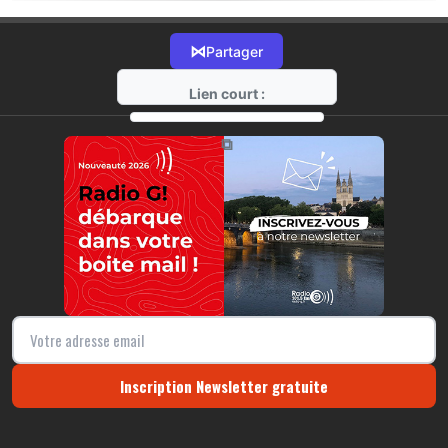
⋈
Partager
Lien court :
https://radio-g.fr?695
⧉
Inscription Newsletter gratuite