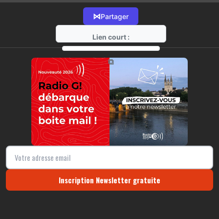
⋈
Partager
Lien court :
https://radio-g.fr?2076
⧉
Inscription Newsletter gratuite