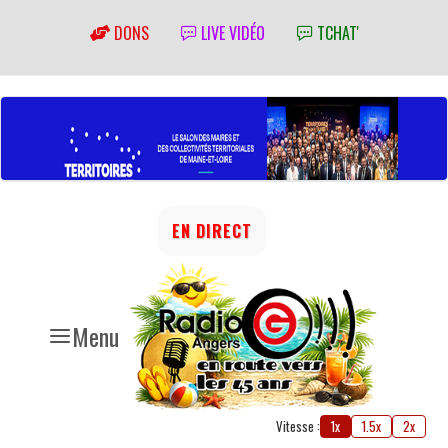
DONS
LIVE VIDÉO
TCHAT'
EN DIRECT
Menu
Vitesse :
1x
1.5x
2x