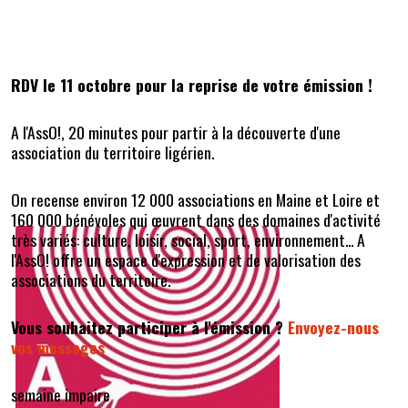
RDV le 11 octobre pour la reprise de votre émission !
A l'AssO!, 20 minutes pour partir à la découverte d'une
association du territoire ligérien.
On recense environ 12 000 associations en Maine et Loire et
160 000 bénévoles qui œuvrent dans des domaines d'activité
très variés: culture, loisir, social, sport, environnement... A
l'AssO! offre un espace d'expression et de valorisation des
associations du territoire.
Vous souhaitez participer à l'émission ?
Envoyez-nous
vos messages
semaine impaire