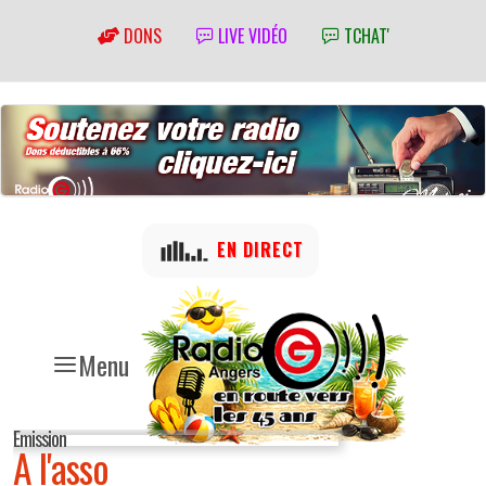
DONS
LIVE VIDÉO
TCHAT'
EN DIRECT
Menu
Emission
A l'asso