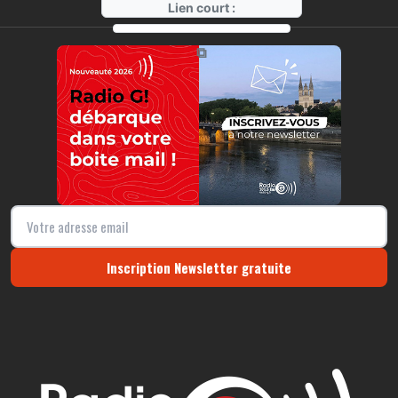
Lien court :
https://radio-g.fr?9432
⧉
Inscription Newsletter gratuite