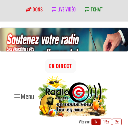
DONS
LIVE VIDÉO
TCHAT'
EN DIRECT
Menu
Vitesse :
1x
1.5x
2x