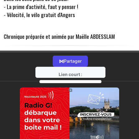
- La prime d'activité, faut y penser !
- Vélocité, le vélo gratuit d'Angers
Chronique préparée et animée par Maëlle ABDESSLAM
⋈
Partager
Lien court :
https://radio-g.fr?14810
⧉